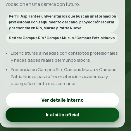
04
Asegura tu lugar
Formaliza tu ingreso con acompañamiento cercano
para comenzar esta nueva etapa con confianza.
SEDES Y COBERTURA
Elige el
campus
que mejor
acompaña tu rutina y tu
objetivo
Aquí ves con claridad dónde está cada modalidad para
tomar una decisión segura desde el inicio.