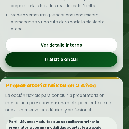
INGRESO GUIADO
Tu ingreso comienza con
una ruta
clara
y
acompañada
Cada paso está pensado para darte certeza, resolver
dudas a tiempo y acercarte a tu lugar con confianza.
01
Comparte tu meta
Cuéntanos qué etapa te interesa, en qué campus te
gustaría estudiar y cuál es el objetivo que hoy