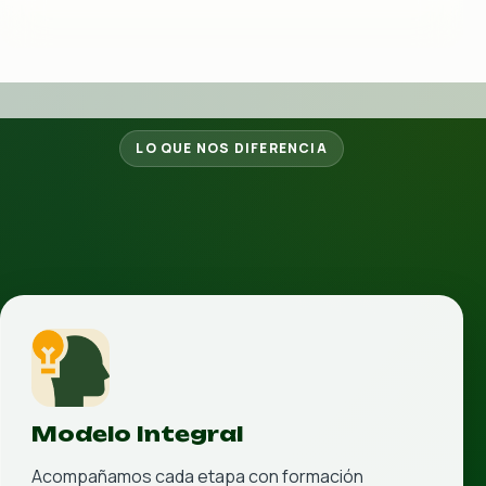
y formativa, con exigencia académica y acompañamiento
real en Campus Río y Campus Patria Nueva.
Sedes: Campus Río / Campus Patria Nueva
Seguimiento académico constante para que madres,
padres y tutores sepan cómo avanza cada
estudiante.
Una formación en valores, responsabilidad y orden
que se refleja dentro y fuera del aula.
Ver detalle interno
Ir al sitio oficial
Preparatoria Semestral