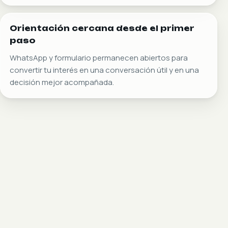
acompaña
Trayectorias formativas diseñadas para consolidar
habilidades y garantizar avances consistentes en cada
etapa educativa.
Estructura académica
sólida
Programas diseñados bajo criterios académicos claros
que garantizan el desarrollo progresivo de
conocimientos, habilidades y disciplina formativa.
OFERTA ACADÉMICA
Encuentra la
modalidad