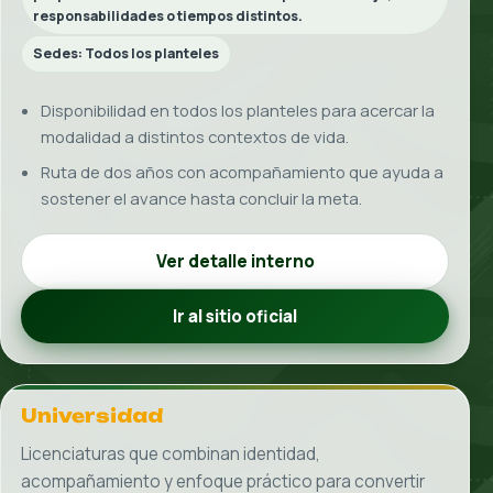
quieres alcanzar.
02
Recibe orientación experta
Un asesor escucha tu caso, resuelve tus dudas y te
recomienda la ruta que mejor encaja contigo.
03
Confirma requisitos y sede
Recibes información clara sobre documentos,
costos, sede y disponibilidad para avanzar con
seguridad.