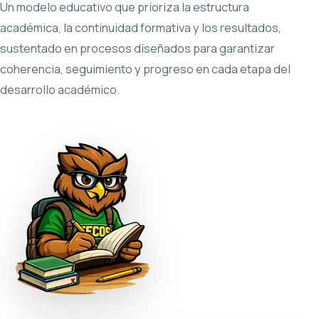
Presencia en Campus Río, Campus Murua y Campus
Patria Nueva para ofrecer atención académica y
acompañamiento más cercanos.
Ver detalle interno
Ir al sitio oficial
Posgrados
Programas de posgrado que fortalecen liderazgo,
criterio estratégico y crecimiento profesional sin frenar
tu ritmo laboral.
Perfil: Profesionales que buscan especializarse con una
experiencia ejecutiva, aplicable y concentrada en Campus
Río.