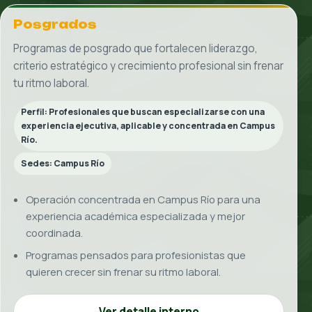
Río
Murua
Patria Nueva
Pinos
Otay
Villa Fontana
Campus Río