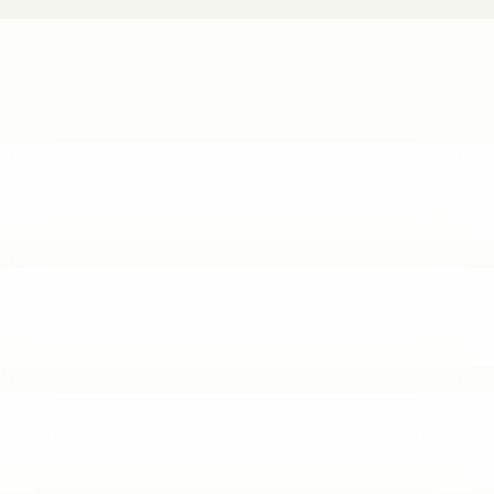
que mejor se alinea con tu
etapa, tu meta y tu ritmo
Compara opciones con claridad, profundiza en el detalle
y, cuando estés listo, recibe orientación para avanzar
con seguridad.
Todas
Familias
Jóvenes
Profesionales
Secundaria
La secundaria donde las familias encuentran disciplina,
cercanía y una formación que fortalece hábitos,
seguridad y carácter para la siguiente etapa.
Perfil: Familias que quieren una secundaria seria, cercana