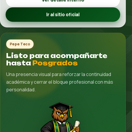
Blvd. Bernardo O'Higgins, Río Tijuana 3a
Etapa, Tijuana, B.C.
Horario:
Lunes a Sábado, 7:00 a.m. - 3:00 p.m.
Teléfono:
664 104 0157
Servicios:
Admisiones, Orientación académica,
Seguimiento estudiantil
Oferta académica:
Secundaria / Preparatoria Semestral
/ Preparatoria Mixta en 2 Años / Universidad / Posgrados
Abrir en Google Maps